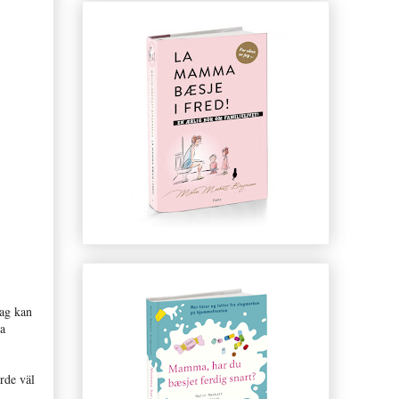
Jag kan
la
rde väl