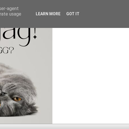
user-agent
erate usage
LEARN MORE
GOT IT