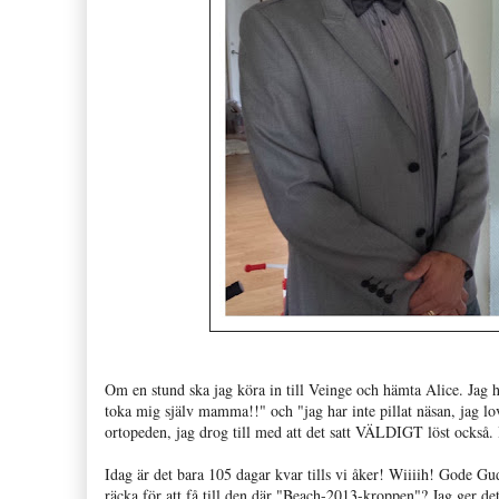
Om en stund ska jag köra in till Veinge och hämta Alice. Jag
toka mig själv mamma!!" och "jag har inte pillat näsan, jag lov
ortopeden, jag drog till med att det satt VÄLDIGT löst också
Idag är det bara 105 dagar kvar tills vi åker! Wiiiih! Gode G
räcka för att få till den där "Beach-2013-kroppen"? Jag ger de