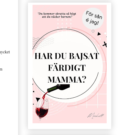
mycket
om