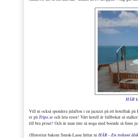
HÄR
k
Vill ni också spendera julafton i en jacuzzi på ett hotelltak på K
er på
Tripx.se
och leta resor! Vårt hotell är fullbokat så stalke
till bra priser! Och är man inte så noga med boende så finns ju 
(Historien bakom Snusk-Lasse hittar ni
HÄR - En trekant äls