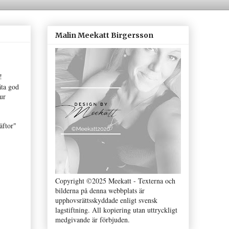
Malin Meekatt Birgersson
!
äta god
ur
äftor"
Copyright ©2025 Meekatt - Texterna och
bilderna på denna webbplats är
upphovsrättsskyddade enligt svensk
lagstiftning. All kopiering utan uttryckligt
medgivande är förbjuden.