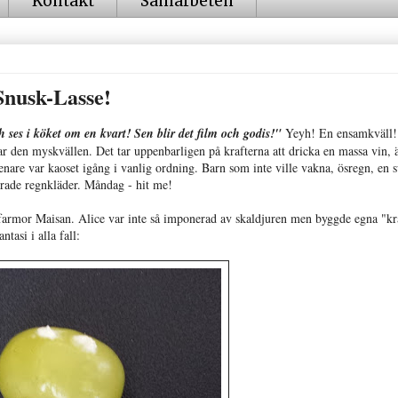
Kontakt
Samarbeten
nusk-Lasse!
 ses i köket om en kvart! Sen blir det film och godis!"
Yeyh! En ensamkväll!
den myskvällen. Det tar uppenbarligen på krafterna att dricka en massa vin, 
nare var kaoset igång i vanlig ordning. Barn som inte ville vakna, ösregn, en s
ägrade regnkläder. Måndag - hit me!
hos farmor Maisan. Alice var inte så imponerad av skaldjuren men byggde egna "kr
tasi i alla fall: