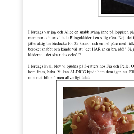
I lördags var jag och Alice en snabb sväng inne på loppisen på
mammor och urtvättade Blingokläder i en salig röra. Nej, det ä
jätterufsig barbiedocka för 25 kronor och en hel påse med rid
besöket snabbt och kände väl att "det HÄR är en bra idé!" Så j
kläderna...det ska ridas också!?
I lördags kväll blev vi bjudna på 3-rätters hos Fia och Pelle
kom fram, haha. Vi kan ALDRIG bjuda hem dem igen nu. Eller j
min-mat-bilder" men allvarligt talat: