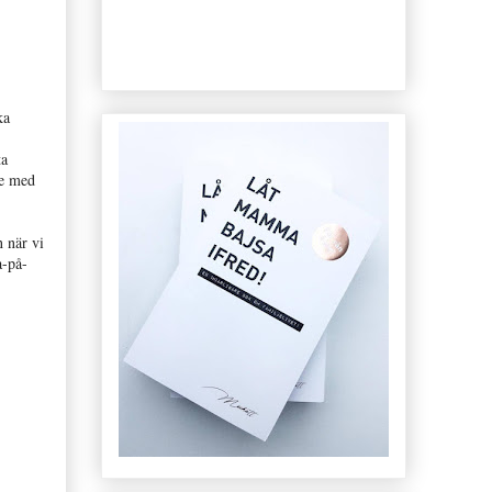
ka
ta
te med
 när vi
a-på-