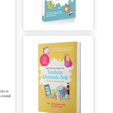
icka in
a resmål