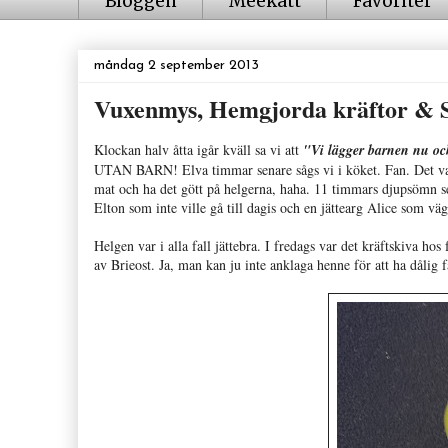
Bloggen
Meekatt
Favoriter
måndag 2 september 2013
Vuxenmys, Hemgjorda kräftor & S
Klockan halv åtta igår kväll sa vi att
"Vi lägger barnen nu och
UTAN BARN! Elva timmar senare sågs vi i köket. Fan. Det var 
mat och ha det gött på helgerna, haha. 11 timmars djupsömn se
Elton som inte ville gå till dagis och en jättearg Alice som v
Helgen var i alla fall jättebra. I fredags var det kräftskiva 
av Brieost. Ja, man kan ju inte anklaga henne för att ha dålig fan