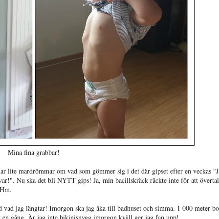
Mina fina grabbar!
 har lite mardrömmar om vad som gömmer sig i det där gipset efter en veckas "
ar!". Nu ska det bli NYTT gips! Ja, min bacillskräck räckte inte för att överta
. Hm.
ud vad jag längtar! Imorgon ska jag åka till badhuset och simma. 1 000 meter bo
t en gång. Är jag inte bikinisnygg imorgon kväll ger jag fan upp!