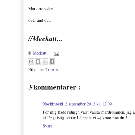
Mot ortopeden!
over and out.
//Meekatt...
©
Meekatt
Etiketter:
Tripx.se
3 kommentarer :
Nockinocki
2 september 2013 kl. 12:09
För mig hade ridnign varit värsta mardrömmen, jag är 
så långt iväg, vi tar Lalandia vi =) kram fina du!!
Svara