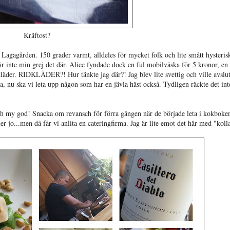
Kräftost?
 Lagagården. 150 grader varmt, alldeles för mycket folk och lite smått hysteris
r inte min grej det där. Alice fyndade dock en ful mobilväska för 5 kronor, en
kläder. RIDKLÄDER?! Hur tänkte jag där?! Jag blev lite svettig och ville avslu
a, nu ska vi leta upp någon som har en jävla häst också. Tydligen räckte det in
. Oh my god! Snacka om revansch för förra gången när de började leta i kokboken
o...men då får vi anlita en cateringfirma. Jag är lite emot det här med "koll