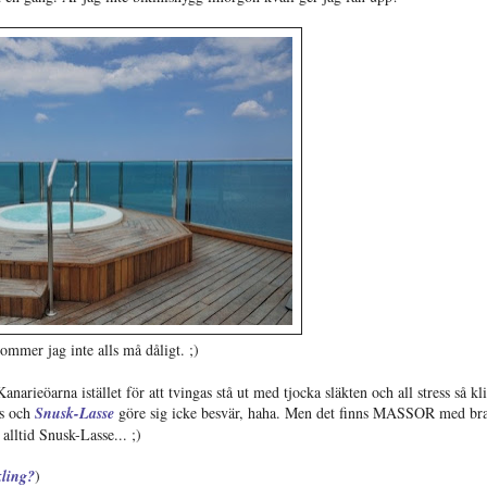
ommer jag inte alls må dåligt. ;)
anarieöarna istället för att tvingas stå ut med tjocka släkten och all stress så kl
rs och
Snusk-Lasse
göre sig icke besvär, haha. Men det finns MASSOR med br
alltid Snusk-Lasse... ;)
kling?
)