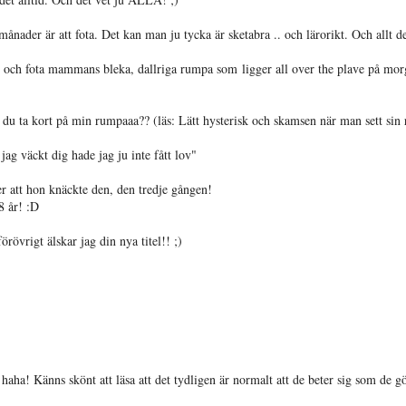
ånader är att fota. Det kan man ju tycka är sketabra .. och lärorikt. Och allt de
upp och fota mammans bleka, dallriga rumpa som ligger all over the plave på mo
 du ta kort på min rumpaaa?? (läs: Lätt hysterisk och skamsen när man sett sin 
ag väckt dig hade jag ju inte fått lov"
er att hon knäckte den, den tredje gången!
 8 år! :D
rövrigt älskar jag din nya titel!! ;)
aha! Känns skönt att läsa att det tydligen är normalt att de beter sig som de gö