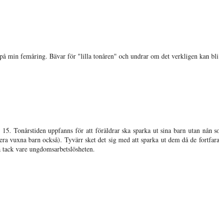
r på min femåring. Bävar för "lilla tonåren" och undrar om det verkligen kan bli
 15. Tonårstiden uppfanns för att föräldrar ska sparka ut sina barn utan nån s
era vuxna barn också). Tyvärr sket det sig med att sparka ut dem då de fortfar
 tack vare ungdomsarbetslösheten.