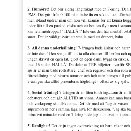
2. Humöret!
Det blir aldrig långtråkigt med en 7-åring. Den
PMS. Det går ifrån 0-100 på mindre än en sekund och dörrhelve
men ibland undrar man om hon vill kramas för att kunna hugga 
leder lätt till en packad väska och ett hot om flytt men i s
kan leta snödroppar!" HALLÅ!? Inte ens den här mentalt osta
snart. Det är väldigt svårt att smälla med ett draperi, haha.
3. All denna underhållning!
7-åringen både älskar och hatar
är inte dum! Den sen ju till att ta alla chanser till beröm
ungen skrivit en egen låt, gjort en egen dans, byggt en cirkus,
med 16 stolar. HALLÅ! Du delar ut TRE biljetter - varför SEXTO
sju år är man både rollsättare, chef och regissör och den som
föreställning med bisarra tonarter och helt utan hänsyn till pu
7-åringen ska alltid presenteras högtidligt - oftast av sig själv.
4. Social träning!
7-åringen är en liten tonåring...som är en l
debattera och det går ALLTID att vinna. Annars kan man bara s
och veckopeng ska diskuteras. Det här med att "Jag är vuxen 
supermorsan ner i samma låga nivå för diskussion. "Jag ska b
mina två månader med en 7-åring hade jag utan tvekan kunnat d
5. Renlighet!
Det är ju ingen överraskning att barn växer och 