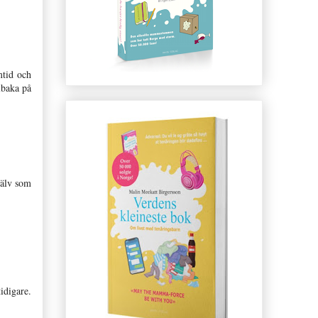
mtid och
llbaka på
jälv som
idigare.