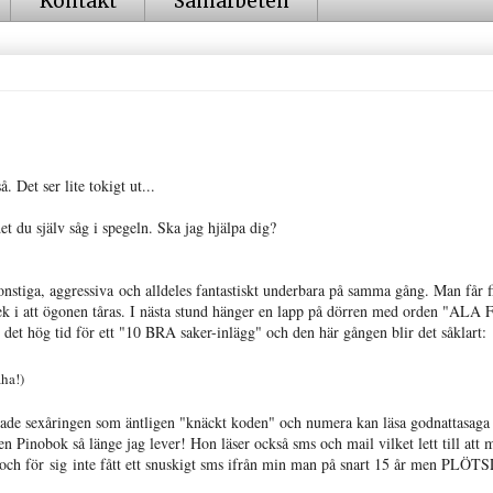
Kontakt
Samarbeten
 Det ser lite tokigt ut...
 du själv såg i spegeln. Ska jag hjälpa dig?
onstiga, aggressiva och alldeles fantastiskt underbara på samma gång. Man får f
ek i att ögonen tåras. I nästa stund hänger en lapp på dörren med orden "ALA
g tid för ett "10 BRA saker-inlägg" och den här gången blir det såklart:
aha!)
erade sexåringen som äntligen "knäckt koden" och numera kan läsa godnattasaga
en Pinobok så länge jag lever! Hon läser också sms och mail vilket lett till at
g i och för sig inte fått ett snuskigt sms ifrån min man på snart 15 år men PLÖ