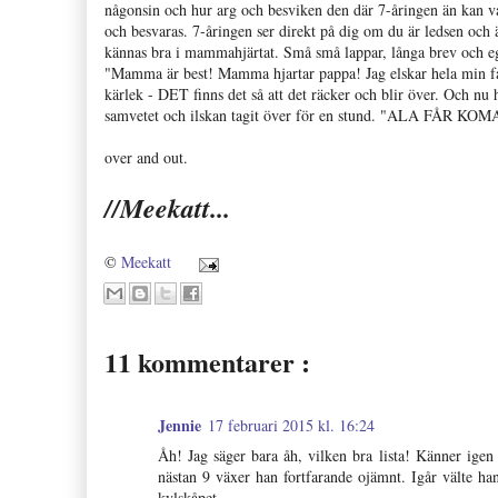
någonsin och hur arg och besviken den där 7-åringen än kan
och besvaras. 7-åringen ser direkt på dig om du är ledsen och är
kännas bra i mammahjärtat. Små små lappar, långa brev och e
"Mamma är best! Mamma hjartar pappa! Jag elskar hela min fami
kärlek - DET finns det så att det räcker och blir över. Och nu
samvetet och ilskan tagit över för en stund. "ALA FÅ
over and out.
//Meekatt...
©
Meekatt
11 kommentarer :
Jennie
17 februari 2015 kl. 16:24
Åh! Jag säger bara åh, vilken bra lista! Känner ige
nästan 9 växer han fortfarande ojämnt. Igår välte han 
kylskåpet...