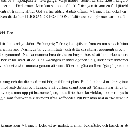
ärför ut mjölkpaketet...två gånger varje måltid. Benen tar sina skutt i längd o
ka knäet in i dörrkarmen. Man kan snubbla på luft! 7-åringen är som en full jätteb
tralt framme alltid. Golven har aldrig städats oftare. 7-åringen har också en 
en...även då de äter i LIGGANDE POSITION. Tvättmaskinen går mer varm nu än
ädd. Fan.
ll är det otroligt skönt. En hungrig 7-åring kan själv ta fram en macka och häm
n annan sak. 7-åringen tar egna initiativ och detta ska såklart uppmuntras och
lv gumman!! Nu ska mamma bara dricka en bag-in-box så att hon orkar saner
t börjar bli svårt att dölja då 7-åringen spänner ögonen i dig under "smakmome
v och detta sker numera genom att (med fötterna) göra en liten "gång" genom al
v rang och det där med ironi börjar falla på plats. En del människor lär sig inte
här med självdistans och humor. Små gulliga skämt som att "Mamma har långa br
vingas man upp på badrumsvågen, fotas ifrån hemska vinklar, finnar ringas i
gle som försöker ta självmord ifrån soffbordet. Nu blir man nästan "Roastad" 
kramas som 7-åringen. Behovet av närhet, kramar, bekräftelse och kärlek är st