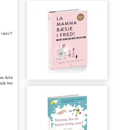
 värre?!
om helst
ande bor