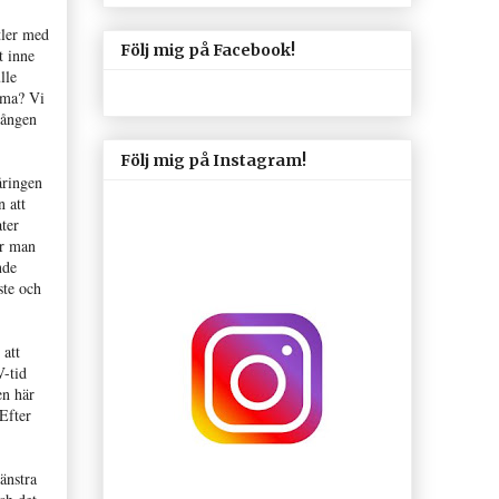
tler med
Följ mig på Facebook!
t inne
lle
mma? Vi
gången
Följ mig på Instagram!
åringen
 att
ater
Är man
nde
ste och
 att
V-tid
en här
Efter
änstra