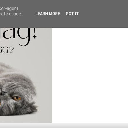
user-agent
erate usage
LEARN MORE
GOT IT