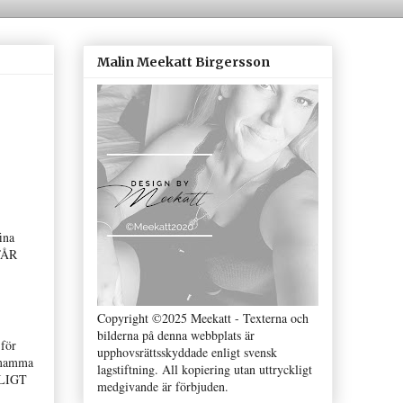
Malin Meekatt Birgersson
ina
 FÅR
Copyright ©2025 Meekatt - Texterna och
bilderna på denna webbplats är
 för
upphovsrättsskyddade enligt svensk
t mamma
lagstiftning. All kopiering utan uttryckligt
TSLIGT
medgivande är förbjuden.