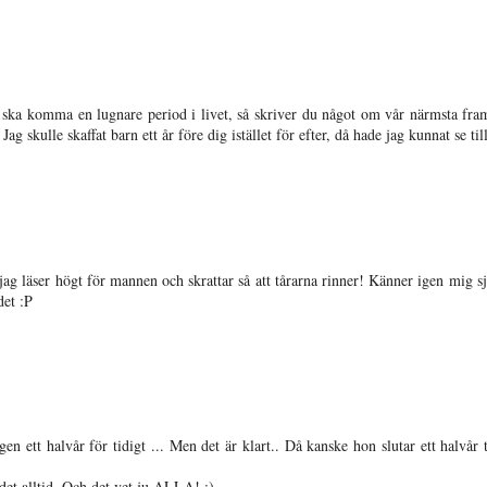
 det ska komma en lugnare period i livet, så skriver du något om vår närmsta fra
ag skulle skaffat barn ett år före dig istället för efter, då hade jag kunnat se ti
jag läser högt för mannen och skrattar så att tårarna rinner! Känner igen mig s
det :P
ett halvår för tidigt ... Men det är klart.. Då kanske hon slutar ett halvår t
r det alltid. Och det vet ju ALLA! ;)