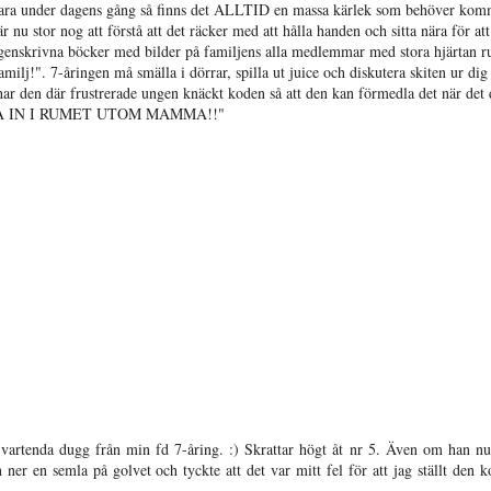
 vara under dagens gång så finns det ALLTID en massa kärlek som behöver kom
 nu stor nog att förstå att det räcker med att hålla handen och sitta nära för att
genskrivna böcker med bilder på familjens alla medlemmar med stora hjärtan r
lj!". 7-åringen må smälla i dörrar, spilla ut juice och diskutera skiten ur dig
 har den där frustrerade ungen knäckt koden så att den kan förmedla det när det 
R KOMA IN I RUMET UTOM MAMMA!!"
n vartenda dugg från min fd 7-åring. :) Skrattar högt åt nr 5. Även om han n
ner en semla på golvet och tyckte att det var mitt fel för att jag ställt den ko