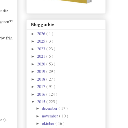
t där.
rgonen??
Bloggarkiv
2026
( 1 )
►
röv från
2025
( 3 )
►
2023
( 23 )
►
2021
( 5 )
►
2020
( 53 )
►
2019
( 29 )
►
2018
( 27 )
►
2017
( 91 )
►
2016
( 124 )
►
2015
( 225 )
▼
december
( 17 )
►
november
( 10 )
►
r :).
oktober
( 16 )
►