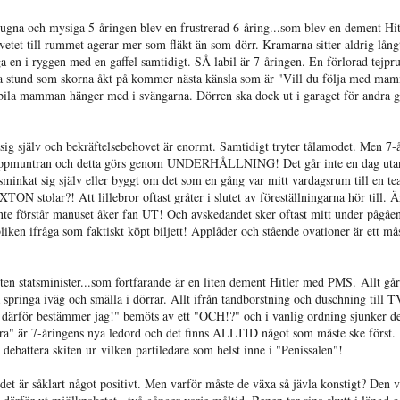
 lugna och mysiga 5-åringen blev en frustrerad 6-åring...som blev en dement Hi
tet till rummet agerar mer som fläkt än som dörr. Kramarna sitter aldrig lång
en i ryggen med en gaffel samtidigt. SÅ labil är 7-åringen. En förlorad tejpru
amma stund som skorna åkt på kommer nästa känsla som är "Vill du följa med ma
bila mamman hänger med i svängarna. Dörren ska dock ut i garaget för andra 
 sig själv och bekräftelsebehovet är enormt. Samtidigt tryter tålamodet. Men 7-
 och uppmuntran och detta görs genom UNDERHÅLLNING! Det går inte en dag utan
 sminkat sig själv eller byggt om det som en gång var mitt vardagsrum till en te
N stolar?! Att lillebror oftast gråter i slutet av föreställningarna hör till. 
 inte förstår manuset åker fan UT! Och avskedandet sker oftast mitt under pågåe
bliken ifråga som faktiskt köpt biljett! Applåder och stående ovationer är ett må
iten statsminister...som fortfarande är en liten dement Hitler med PMS. Allt går
pringa iväg och smälla i dörrar. Allt ifrån tandborstning och duschning till T
- därför bestämmer jag!" bemöts av ett "OCH!?" och i vanlig ordning sjunker d
ara" är 7-åringens nya ledord och det finns ALLTID något som måste ske först. 
ebattera skiten ur vilken partiledare som helst inne i "Penissalen"!
det är såklart något positivt. Men varför måste de växa så jävla konstigt? Den v