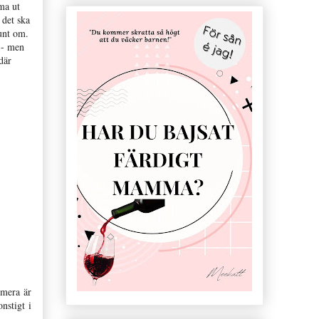
ma ut
 det ska
unt om.
 - men
där
umera är
nstigt i