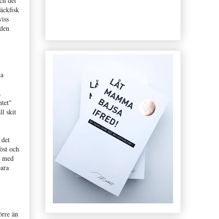
ch det
läckfisk
viss
 den
ta
a
ntet"
l skit
 det
öst och
n med
bara
örre än