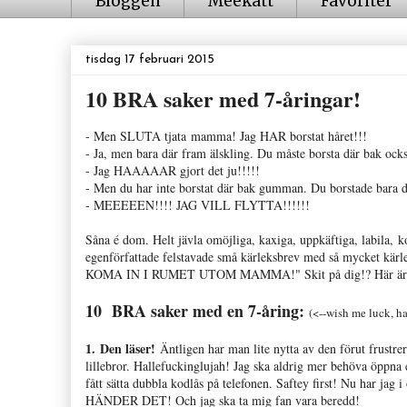
Bloggen
Meekatt
Favoriter
tisdag 17 februari 2015
10 BRA saker med 7-åringar!
- Men SLUTA tjata mamma! Jag HAR borstat håret!!!
- Ja, men bara där fram älskling. Du måste borsta där bak också.
- Jag HAAAAAR gjort det ju!!!!!
- Men du har inte borstat där bak gumman. Du borstade bara det
- MEEEEEN!!!! JAG VILL FLYTTA!!!!!!
Såna é dom. Helt jävla omöjliga, kaxiga, uppkäftiga, labila, k
egenförfattade felstavade små kärleksbrev med så mycket kärl
KOMA IN I RUMET UTOM MAMMA!" Skit på dig!? Här är det hö
10 BRA saker med en 7-åring:
(<--wish me luck, h
1. Den läser!
Äntligen har man lite nytta av den förut frustr
lillebror. Hallefuckinglujah! Jag ska aldrig mer behöva öppna 
fått sätta dubbla kodlås på telefonen. Saftey first! Nu har ja
HÄNDER DET! Och jag ska ta mig fan vara beredd!