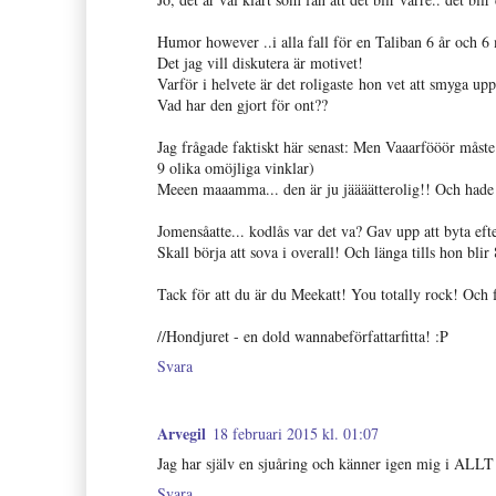
Humor however ..i alla fall för en Taliban 6 år och 6 m
Det jag vill diskutera är motivet!
Varför i helvete är det roligaste hon vet att smyga 
Vad har den gjort för ont??
Jag frågade faktiskt här senast: Men Vaaarfööör måste
9 olika omöjliga vinklar)
Meeen maaamma... den är ju jäääätterolig!! Och hade j
Jomensåatte... kodlås var det va? Gav upp att byta eft
Skall börja att sova i overall! Och länga tills hon blir
Tack för att du är du Meekatt! You totally rock! Och fö
//Hondjuret - en dold wannabeförfattarfitta! :P
Svara
Arvegil
18 februari 2015 kl. 01:07
Jag har själv en sjuåring och känner igen mig i ALLT h
Svara