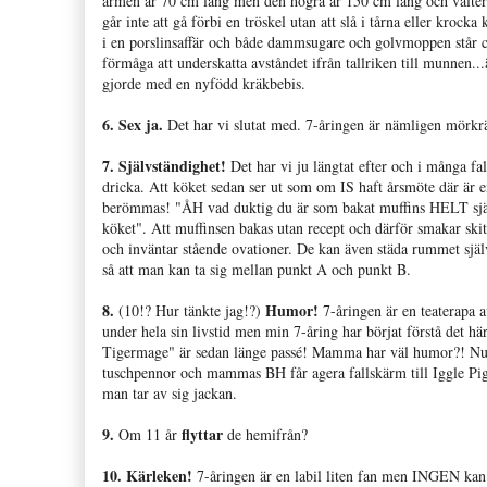
armen är 70 cm lång men den högra är 150 cm lång och välter d
går inte att gå förbi en tröskel utan att slå i tårna eller kroc
i en porslinsaffär och både dammsugare och golvmoppen står cen
förmåga att underskatta avståndet ifrån tallriken till munn
gjorde med en nyfödd kräkbebis.
6.
Sex ja.
Det har vi slutat med. 7-åringen är nämligen mörkr
7.
Självständighet!
Det har vi ju längtat efter och i många fa
dricka. Att köket sedan ser ut som om IS haft årsmöte där är e
berömmas! "ÅH vad duktig du är som bakat muffins HELT sjä
köket". Att muffinsen bakas utan recept och därför smakar ski
och inväntar stående ovationer. De kan även städa rummet själ
så att man kan ta sig mellan punkt A och punkt B.
8.
Humor!
(10!? Hur tänkte jag!?)
7-åringen är en teaterapa a
under hela sin livstid men min 7-åring har börjat förstå det 
Tigermage" är sedan länge passé! Mamma har väl humor?! Nu t
tuschpennor och mammas BH får agera fallskärm till Iggle Pig
man tar av sig jackan.
9.
flyttar
Om 11 år
de hemifrån?
10. Kärleken!
7-åringen är en labil liten fan men INGEN kan 