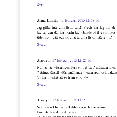
Svara
Anna Hansén
17 februari 2015 kl. 18:56
Jag gillar inte dina listor alls!! Precis när jag tror
jag ser den där harmonin jag väntade på flyga sin kos! J
tiden som gått och skrattat åt dina listor istället. :D
Svara
Anonym
17 februari 2015 kl. 21:07
Nu har jag visserligen bara en tjej på 7 månader men 
7-åring, särskilt dörrsmällandet, teaterapan och bakan
Vi har mycket att se fram emot ^^
Svara
Anonym
17 februari 2015 kl. 23:33
Ser mycket här som Talibanen redan anammat. Tydligen 
För inte blir det väl värre?
Jo, det är väl klart som fan att det blir värre.. det bli