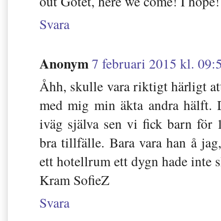
out Götet, here we come! I hope!
Svara
Anonym
7 februari 2015 kl. 09:
Åhh, skulle vara riktigt härligt a
med mig min äkta andra hälft. D
iväg själva sen vi fick barn för
bra tillfälle. Bara vara han å j
ett hotellrum ett dygn hade inte s
Kram SofieZ
Svara