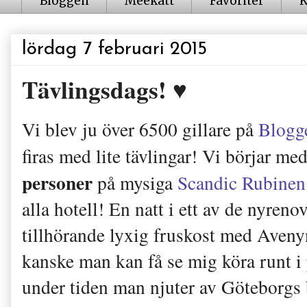
Bloggen
Meekatt
Favoriter
K
lördag 7 februari 2015
Tävlingsdags! ♥
Vi blev ju över 6500 gillare på
Blogg
firas med lite tävlingar! Vi börjar me
personer
på mysiga
Scandic Rubinen
alla hotell! En natt i ett av de nyre
tillhörande lyxig fruskost med Aveny
kanske man kan få se mig köra runt i
under tiden man njuter av Göteborgs 