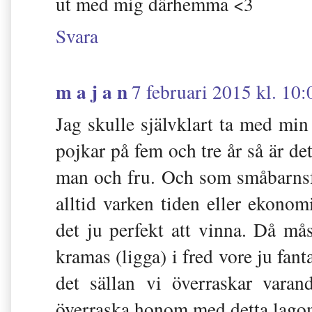
ut med mig därhemma <3
Svara
m a j a n
7 februari 2015 kl. 10:
Jag skulle självklart ta med min
pojkar på fem och tre år så är de
man och fru. Och som småbarnsfö
alltid varken tiden eller ekonomi
det ju perfekt att vinna. Då mås
kramas (ligga) i fred vore ju fanta
det sällan vi överraskar varan
överraska honom med detta lagom 