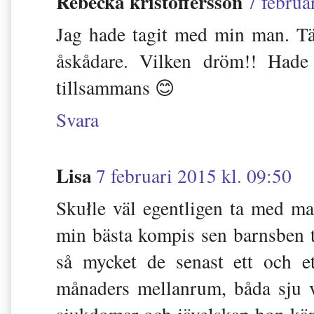
Rebecka kristoffersson
7 februa
Jag hade tagit med min man. Tänk
åskådare. Vilken dröm!! Hade 
tillsammans 😊
Svara
Lisa
7 februari 2015 kl. 09:50
Skułle väl egentligen ta med ma
min bästa kompis sen barnsben t
så mycket de senast ett och et
månaders mellanrum, båda sju ve