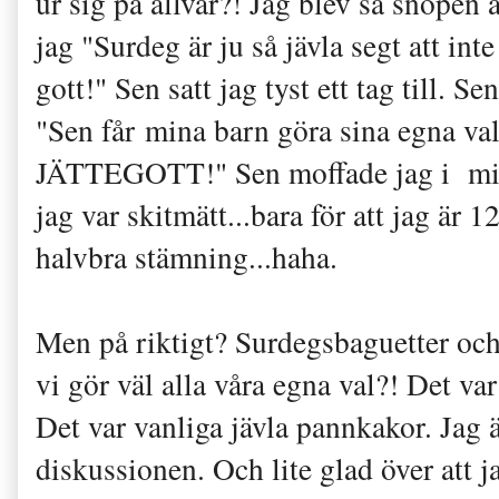
ur sig på allvar?! Jag blev så snopen a
jag "Surdeg är ju så jävla segt att int
gott!" Sen satt jag tyst ett tag till. 
"Sen får mina barn göra sina egna val
JÄTTEGOTT!" Sen moffade jag i mig 
jag var skitmätt...bara för att jag är 
halvbra stämning...haha.
Men på riktigt? Surdegsbaguetter och "
vi gör väl alla våra egna val?! Det var
Det var vanliga jävla pannkakor. Jag 
diskussionen. Och lite glad över att j