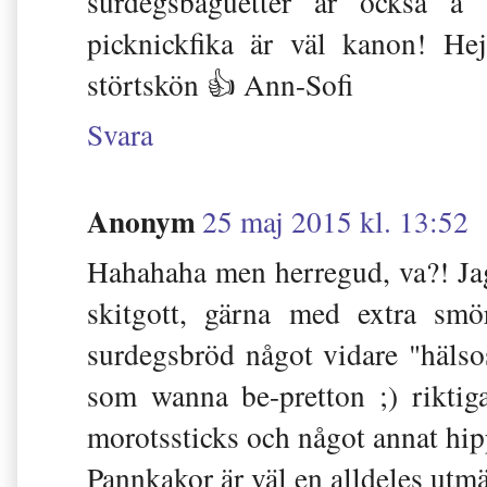
surdegsbaguetter är också å
picknickfika är väl kanon! He
störtskön 👍 Ann-Sofi
Svara
Anonym
25 maj 2015 kl. 13:52
Hahahaha men herregud, va?! Jag
skitgott, gärna med extra smö
surdegsbröd något vidare "hälsos
som wanna be-pretton ;) riktig
morotssticks och något annat hipp
Pannkakor är väl en alldeles utm