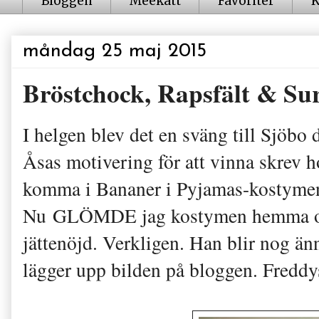
Bloggen
Meekatt
Favoriter
K
måndag 25 maj 2015
Bröstchock, Rapsfält & Su
I helgen blev det en sväng till Sjöbo 
Åsas motivering för att vinna skrev h
komma i Bananer i Pyjamas-kostymen vi
Nu GLÖMDE jag kostymen hemma och d
jättenöjd. Verkligen. Han blir nog än
lägger upp bilden på bloggen. Freddys