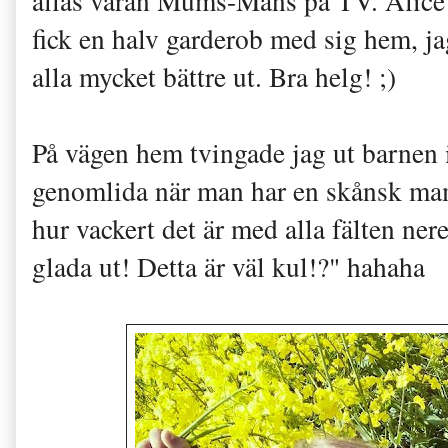
allas våran Mums-Måns på TV. Alice 
fick en halv garderob med sig hem, ja
alla mycket bättre ut. Bra helg! ;)
På vägen hem tvingade jag ut barnen i
genomlida när man har en skånsk mam
hur vackert det är med alla fälten ner
glada ut! Detta är väl kul!?" hahaha