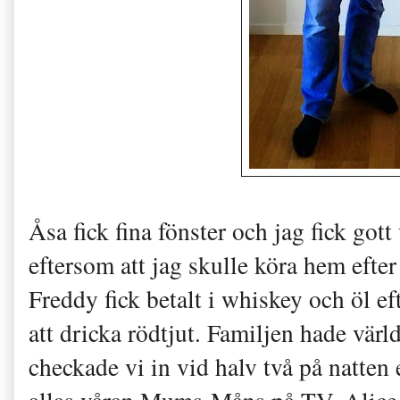
Åsa fick fina fönster och jag fick gott
eftersom att jag skulle köra hem efte
Freddy fick betalt i whiskey och öl eft
att dricka rödtjut. Familjen hade vär
checkade vi in vid halv två på natten 