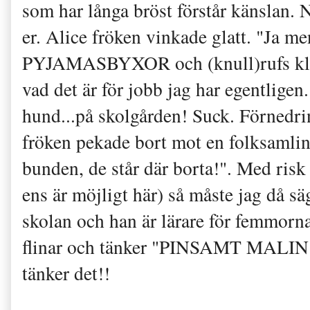
som har långa bröst förstår känslan. N
er. Alice fröken vinkade glatt. "Ja me
PYJAMASBYXOR och (knull)rufs kloc
vad det är för jobb jag har egentlige
hund...på skolgården! Suck. Förnedrin
fröken pekade bort mot en folksaml
bunden, de står där borta!". Med risk
ens är möjligt här) så måste jag då sä
skolan och han är lärare för femmorn
flinar och tänker "PINSAMT MALIN!
tänker det!!