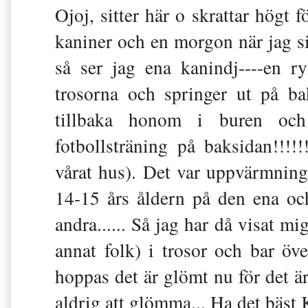
Ojoj, sitter här o skrattar högt
kaniner och en morgon när jag sit
så ser jag ena kanindj----en 
trosorna och springer ut på bak
tillbaka honom i buren och t
fotbollsträning på baksidan!!!!
vårat hus). Det var uppvärmning 
14-15 års åldern på den ena oc
andra...... Så jag har då visat m
annat folk) i trosor och bar öv
hoppas det är glömt nu för det 
aldrig att glömma... Ha det bäst