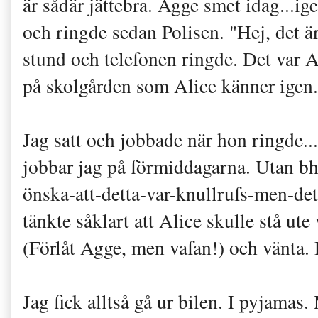
är sådär jättebra. Agge smet idag...i
och ringde sedan Polisen. "Hej, det är
stund och telefonen ringde. Det var A
på skolgården som Alice känner igen.
Jag satt och jobbade när hon ringde..
jobbar jag på förmiddagarna. Utan bh
önska-att-detta-var-knullrufs-men-det-
tänkte såklart att Alice skulle stå ut
(Förlåt Agge, men vafan!) och vänta. 
Jag fick alltså gå ur bilen. I pyjamas