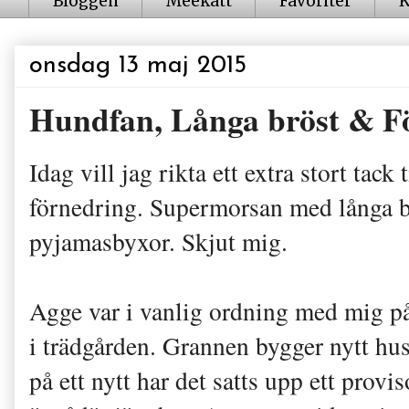
Bloggen
Meekatt
Favoriter
K
onsdag 13 maj 2015
Hundfan, Långa bröst & F
Idag vill jag rikta ett extra stort tac
förnedring. Supermorsan med långa br
pyjamasbyxor. Skjut mig.
Agge var i vanlig ordning med mig på
i trädgården. Grannen bygger nytt hus 
på ett nytt har det satts upp ett provis