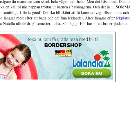
kaxigare än mamman som skrek hela vägen ner, haha. Men det bästa med Danm
cka en kall öl när pappan tröttar ut barnen i bassängerna. Och det är ju SOMM
n samtidigt. Life is good! Det ska bli skönt att få komma iväg tillsammans och
n längtar mest efter att bada och det fina leklandet, Alice längtar efter
lekplats
a Nutella när de är på semester, haha. Sån é jag. Här har ni ett bra erbjudande: