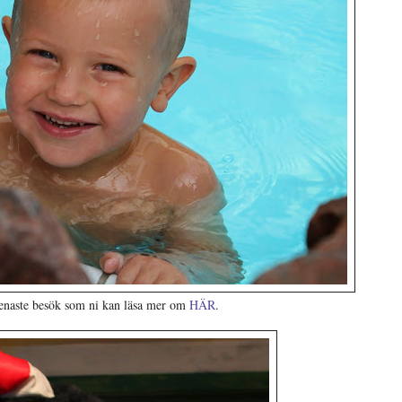
 senaste besök som ni kan läsa mer om
HÄR
.