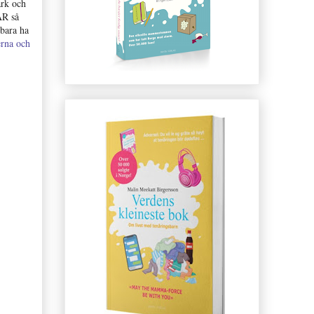
ark och
AR så
 bara ha
erna och