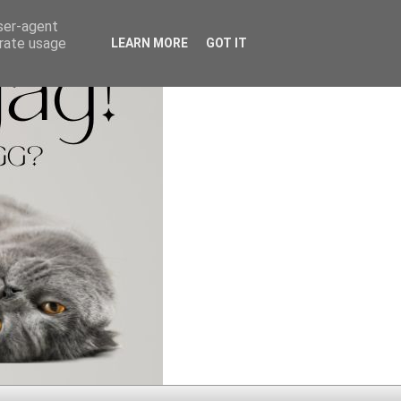
user-agent
erate usage
LEARN MORE
GOT IT