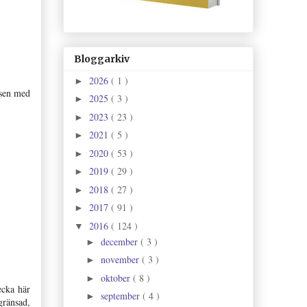
Bloggarkiv
2026
( 1 )
►
tsen med
2025
( 3 )
►
2023
( 23 )
►
2021
( 5 )
►
2020
( 53 )
►
2019
( 29 )
►
2018
( 27 )
►
2017
( 91 )
►
2016
( 124 )
▼
december
( 3 )
►
november
( 3 )
►
oktober
( 8 )
►
ecka här
september
( 4 )
►
gränsad,