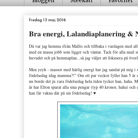
Bloggen
Meekatt
Favoriter
fredag 13 maj 2016
Bra energi, Lalandiaplanering & N
Då var jag hemma ifrån Mallis och tillbaka i vardagen med allt
med en massa jobb som ligger och väntar. Tack för alla mail som 
huvudet och på hemmaplan...så jag väljer att fokusera på överle
Men yeyh - massor med härlig energi har jag samlat på mig i 
födelsedag idag mamma?!" Om ett par veckor fyller han 5 år oc
nu borde det ju vara födelsedag hela tiden tycker han, haha. Men
år har Elton sparat alla sina pengar (typ 40 kronor, haha) och d
han får vakna där på sin födelsedag! ♥