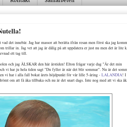
Kontakt
Samarbeten
utella!
 vad det innebär. Jag har massor att berätta ifrån resan men först ska jag komm
trillar in. Jag vet att jag är dålig på att uppdatera er just nu men det är lite k
vnad ett tag till.
solen och jag ÄLSKAR den här årstiden! Elton frågar varje dag "Är det min
h vi har ju hela tiden sagt "Du fyller år när det blir sommar". Nu är det somm
 vi har i alla fall bokat årets höjdpunkt för vår lille 5-åring -
LALANDIA
! I
römt om att få åka tillbaka och nu är det snart dags. Inte nog med att vi ska åka