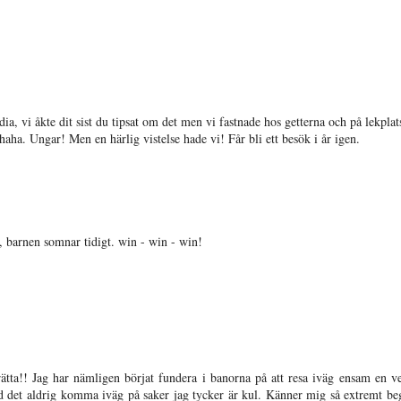
dia, vi åkte dit sist du tipsat om det men vi fastnade hos getterna och på lekpla
haha. Ungar! Men en härlig vistelse hade vi! Får bli ett besök i år igen.
arnen somnar tidigt. win - win - win!
ätta!! Jag har nämligen börjat fundera i banorna på att resa iväg ensam en v
ed det aldrig komma iväg på saker jag tycker är kul. Känner mig så extremt be