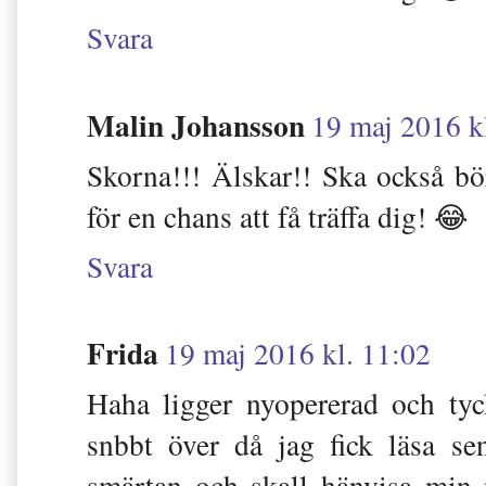
Svara
Malin Johansson
19 maj 2016 k
Skorna!!! Älskar!! Ska också bö
för en chans att få träffa dig! 😂
Svara
Frida
19 maj 2016 kl. 11:02
Haha ligger nyopererad och ty
snbbt över då jag fick läsa sen
smärtan och skall hänvisa min 