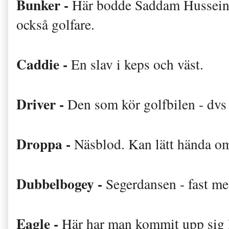
Bunker -
Här bodde Saddam Hussein a
också golfare.
Caddie -
En slav i keps och väst.
Driver -
Den som kör golfbilen - dvs
Droppa -
Näsblod. Kan lätt hända om
Dubbelbogey -
Segerdansen - fast me
Eagle -
Här har man kommit upp sig li