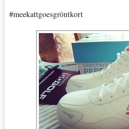
#meekattgoesgröntkort