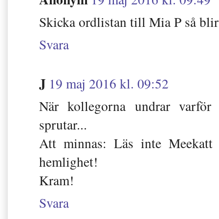
Skicka ordlistan till Mia P så bl
Svara
J
19 maj 2016 kl. 09:52
När kollegorna undrar varför 
sprutar...
Att minnas: Läs inte Meekatt p
hemlighet!
Kram!
Svara