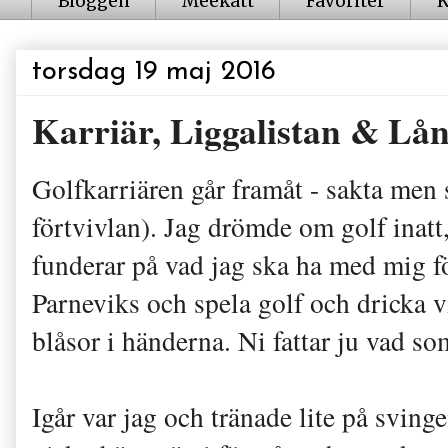
Bloggen
Meekatt
Favoriter
K
torsdag 19 maj 2016
Karriär, Liggalistan & Lån
Golfkarriären går framåt - sakta men 
förtvivlan). Jag drömde om golf inatt
funderar på vad jag ska ha med mig för
Parneviks och spela golf och dricka v
blåsor i händerna. Ni fattar ju vad so
Igår var jag och tränade lite på sving