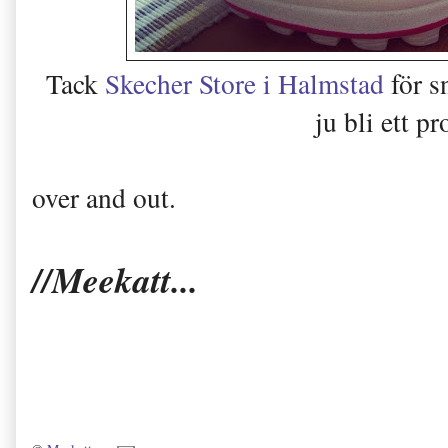
Tack
Skecher Store i Halmstad
för s
ju bli ett pr
over and out.
//Meekatt...