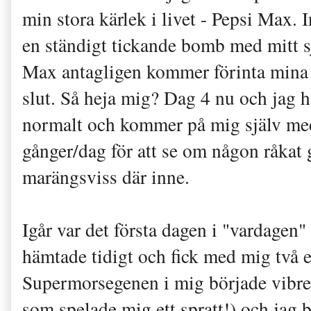
min stora kärlek i livet - Pepsi Max. In
en ständigt tickande bomb med mitt s
Max antagligen kommer förinta mina t
slut. Så heja mig? Dag 4 nu och jag ha
normalt och kommer på mig själv med
gånger/dag för att se om någon råkat
marängsviss där inne.
Igår var det första dagen i "vardagen"
hämtade tidigt och fick med mig två 
Supermorsegenen i mig började vibrer
som spelade mig ett spratt!) och jag b