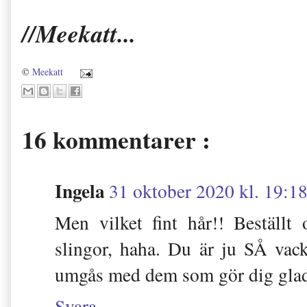
//Meekatt...
©
Meekatt
16 kommentarer :
Ingela
31 oktober 2020 kl. 19:1
Men vilket fint hår!! Beställ
slingor, haha. Du är ju SÅ va
umgås med dem som gör dig glad.
Svara