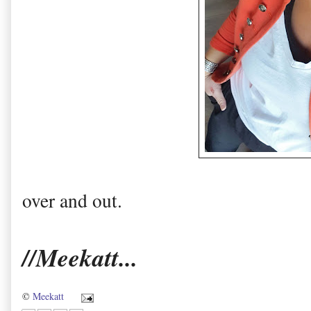
over and out.
//Meekatt...
©
Meekatt