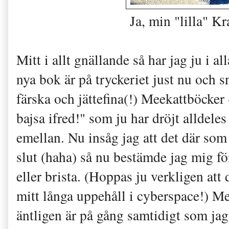
Ja, min "lilla" K
Mitt i allt gnällande så har jag ju i al
nya bok är på tryckeriet just nu och s
färska och jättefina(!) Meekattböcker
bajsa ifred!" som ju har dröjt alldeles
emellan. Nu insåg jag att det där so
slut (haha) så nu bestämde jag mig för
eller brista. (Hoppas ju verkligen att d
mitt långa uppehåll i cyberspace!) Me
äntligen är på gång samtidigt som jag 