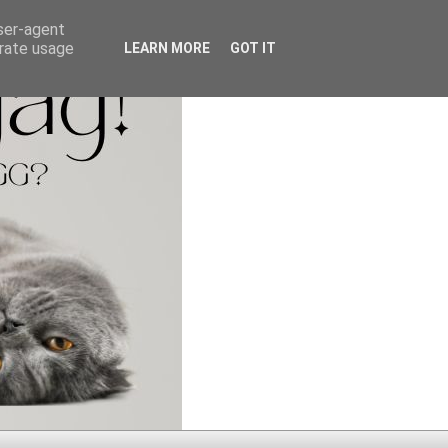
user-agent
erate usage
LEARN MORE
GOT IT