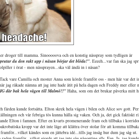
e mer droger till mamma. Sinooooova och en konstig nässpray som tydligen är
prutar du den rakt upp i näsan börjar det blöda!"
. Eeeeh...var fan ska jag spr
olpiller i örat - men nässprayen...ska väl ändå in i näsan?
. (Tack vare Camilla och moster Anna som körde framför oss - men här var det in
när jag råkade nämna att jag inte hade ätit på hela dagen och Freddy mer eller 
IG där bak hela vägen till Malmö!!"
Haha, som om det brukar påverka mitt 
 färden kunde fortsätta. Elton skrek hela vägen i bilen och Alice sov gott. Per
ällningen och vår febriga tös kunna hålla sig vaken. Och ja, det gick faktiskt ri
ande Elton i famnen. Efter en kvarts promenerande fram och tillbaka i korrido
obatiska kropp var det inte läge att klättra över stolar för att komma tillbaka
framför...vilket kändes som en jättebra idé...tills jag insåg hur dum jag såg ut.
aden framför...vilket gjorde att jag inte såg någonting alls. Fan. Ja, jag kunde