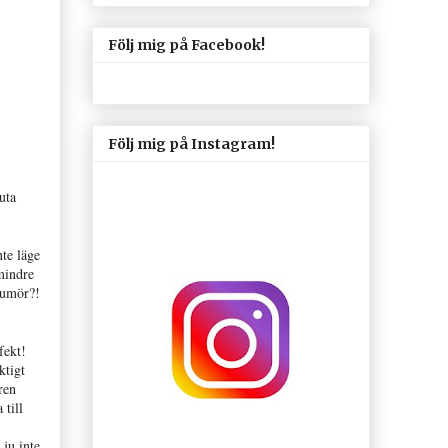
Följ mig på Facebook!
Följ mig på Instagram!
uta
te läge
mindre
humör?!
fekt!
ktigt
ren
 till
 ju inte