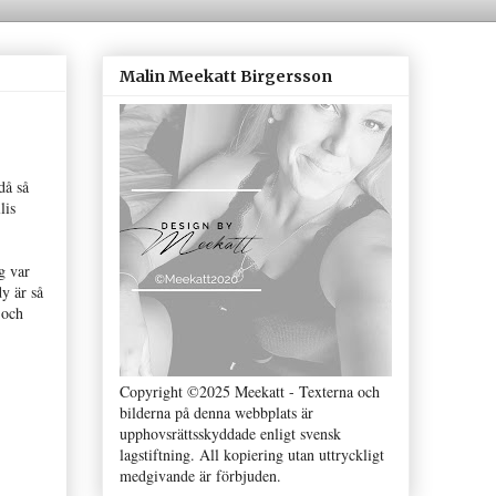
Malin Meekatt Birgersson
då så
lis
g var
y är så
 och
Copyright ©2025 Meekatt - Texterna och
bilderna på denna webbplats är
upphovsrättsskyddade enligt svensk
lagstiftning. All kopiering utan uttryckligt
medgivande är förbjuden.