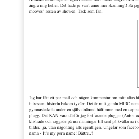
ångra mig heller. Det hade ju varit ännu mer skämmigt! Så jag 
mooves" resten av showen. Tack som fan.
Jag har fått ett par mail och någon kommentar om mitt alias h
intressant historia bakom tyvärr. Det är mitt gamla MIRC-namn 
gymnasieskola under en självutnämnd håltimme med en cappucc
plugg. Det KAN vara därför jag fortfarande pluggar (Anton o
klistrade och raggade på norrlänningar till sent på kvällarna i
bilder...ja, utan någonting alls
egentligen. Ungefär som faceboo
namn - It´s my porn name! Bättre..?