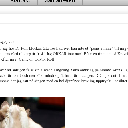
Kontakt
Samarbeten
träck nu!
 jag hos Dr Rolf klockan åtta...och skriver han inte ut "penis-i-linne" till mig 
i hans vård tills jag är frisk! Jag ORKAR inte mer! Efter en timme med Kraval
t efter mig! Game on Doktor Rolf!
ver att äntligen få se sin älskade Tingeling halka omkring på Malmö Arena. Ja
tack för den!) och mer eller mindre grät hela förmiddagen. DET gör ont! Fredd
imorse där jag satt på sängen med en hel djupfryst kyckling upptryckt i ansiktet