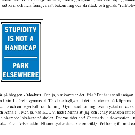
satt kvar och hela familjen satt bakom mig och skrattade och gjorde "rullstols-
Meekatt
är på bloggen -
. Och ja, var kommer det ifrån? Det är inte alls någon
ifrån 1:a året i gymnasiet. Tänkte antagligen ut det i cafeterian på Klippans
ino och en negerboll framför mig. Gymnasiet för mig...var mycket mirc...och
ch Anna!)...
Men ja, vad KUL vi hade! Minns att jag och Jenny Månsson satt 
 de olarmade lokalerna på skolan. Det var tider det! Chattande...i slowmotion...
k...på en skrivmaskin! Ni som tycker detta var en tråkig förklaring till mitt co