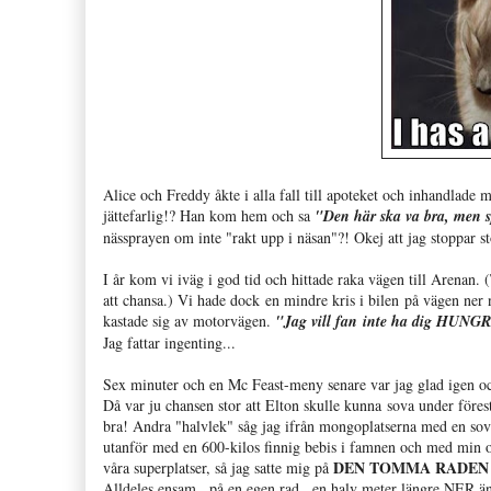
Alice och Freddy åkte i alla fall till apoteket och inhandlad
jättefarlig!? Han kom hem och sa
"Den här ska va bra, men s
nässprayen om inte "rakt upp i näsan"?! Okej att jag stoppar st
I år kom vi iväg i god tid och hittade raka vägen till Arenan
att chansa.) Vi hade dock en mindre kris i bilen på vägen ner 
kastade sig av motorvägen.
"Jag vill fan inte ha dig HUNGR
Jag fattar ingenting...
Sex minuter och en Mc Feast-meny senare var jag glad igen och
Då var ju chansen stor att Elton skulle kunna sova under förest
bra! Andra "halvlek" såg jag ifrån mongoplatserna med en sov
utanför med en 600-kilos finnig bebis i famnen och med min oakr
DEN TOMMA RADEN
våra superplatser, så jag satte mig på
Alldeles ensam...på en egen rad...en halv meter längre NER än r