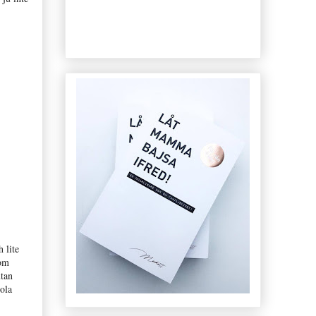
 lite
som
utan
ola