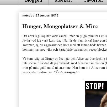
Bloggen
Meekatt
Favoriter
måndag 23 januari 2012
Hunger, Mongoplatser & Mirc
Det artar sig. Jag har varit vaken i mer än tjugo minuter i ett s
Jävlar vad jag varit kass idag! Nu får det fan räcka! Imorgon är
kommer jag bli aggressiv och hota med att lämna båda barnen 
kommer han nog vika och kasta både barnen och receptblocke
Vi kom iväg på Disney on Ice igår och Alice var överlycklig ö
inte speciellt laddad då jag vaknade med bihåleinflammation (
trött på mitt gnäll nu så ni anar inte. Han kom in i Alice rum 
hans enda reaktion var
"Är du hungrig?"