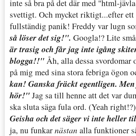
inte så bra på det där med "html-jävla
svettigt. Och mycket riktigt...efter et
fullständig panik! Freddy var lugn s
så löser det sig!".
Googla!? Lite småt
är trasig och får jag inte igång sk
blogga!!"
Åh, alla dessa svordomar o
på mig med sina stora febriga ögon 
kan! Ganska fräckt egentligen. Men
hör!"
Jag sa till henne att det var du
ska sluta säga fula ord. (Yeah right!?
Geisha och det säger vi inte heller t
ja, nu funkar
nästan
alla funktioner s