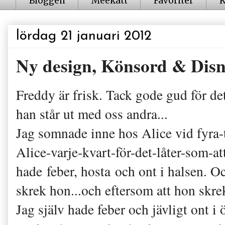
Bloggen
Meekatt
Favoriter
K
lördag 21 januari 2012
Ny design, Könsord & Disn
Freddy är frisk. Tack gode gud för det
han står ut med oss andra...
Jag somnade inne hos Alice vid fyra-ti
Alice-varje-kvart-för-det-låter-som-
hade feber, hosta och ont i halsen. O
skrek hon...och eftersom att hon skrek
Jag själv hade feber och jävligt ont i ö