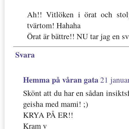
Ah!! Vitlöken i örat och stol
tvärtom! Hahaha
Örat är bättre!! NU tar jag en s
Svara
Hemma på våran gata
21 janua
Skönt att du har en sådan insiktsf
geisha med mami! ;)
KRYA PÅ ER!!
Kram v