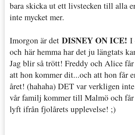
bara skicka ut ett livstecken till all
inte mycket mer.
DISNEY ON ICE!
Imorgon är det
I 
och här hemma har det ju längtats k
Jag blir så trött! Freddy och Alice få
att hon kommer dit...och att hon får e
året! (hahaha) DET var verkligen inte
vår familj kommer till Malmö och få
lyft ifrån fjolårets upplevelse! ;)