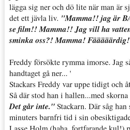
lägga sig ner och dö lite när man är s
"Mamma!! jag är B
det ett jävla liv.
se film!! Mamma!! Jag vill ha vatt
sminka oss?! Mamma! Fääääärdig
Freddy försökte rymma imorse. Jag s
handtaget gå ner... '
Stackars Freddy var uppe tidigt och åt
Så där stod han i hallen...med skorna 
Det går inte."
Stackarn. Där såg han s
minuters barnfri tid i sin obesiktiga
Lasse Holm (haha, fortfarande kul!) 