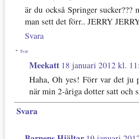
är du också Springer sucker??? m
man sett det förr.. JERRY JER
Svara
Svar
Meekatt
18 januari 2012 kl. 11
Haha, Oh yes! Förr var det ju på
när min 2-åriga dotter satt och s
Svara
Barnens Hjältar
19 januari 2012