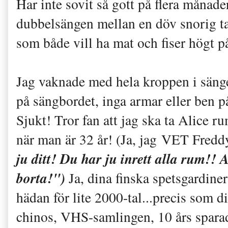
Har inte sovit så gott på flera månade
dubbelsängen mellan en döv snorig t
som både vill ha mat och fiser högt på
Jag vaknade med hela kroppen i sänge
på sängbordet, inga armar eller ben på
Sjukt! Tror fan att jag ska ta Alice ru
när man är 32 år! (Ja, jag VET Fredd
ju ditt! Du har ju inrett alla rum!
borta!")
Ja, dina finska spetsgardin
hädan för lite 2000-tal...precis som d
chinos, VHS-samlingen, 10 års sparad