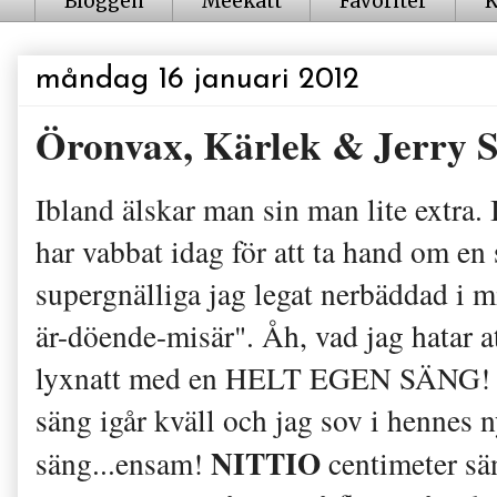
Bloggen
Meekatt
Favoriter
K
måndag 16 januari 2012
Öronvax, Kärlek & Jerry S
Ibland älskar man sin man lite extra. 
har vabbat idag för att ta hand om e
supergnälliga jag legat nerbäddad i 
är-döende-misär". Åh, vad jag hatar at
lyxnatt med en HELT EGEN SÄNG! Fat
säng igår kväll och jag sov i hennes 
NITTIO
säng...ensam!
centimeter sän