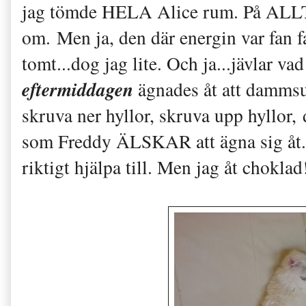
jag tömde HELA Alice rum. På ALLT.
om. Men ja, den där energin var fan f
tomt...dog jag lite. Och ja...jävlar v
eftermiddagen
ägnades åt att dammsug
skruva ner hyllor, skruva upp hyllor,
som Freddy ÄLSKAR att ägna sig åt. J
riktigt hjälpa till. Men jag åt choklad