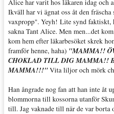
Alice har varit hos läkaren idag och a
Ikväll har vi ägnat oss åt den fräscha
vaxpropp". Yeyh! Lite synd faktiskt,
sakna Tant Alice. Men men...det kom
kom hem efter läkarbesöket skrek hon i
"MAMMA!! Ö
framför henne, haha)
CHOKLAD TILL DIG MAMMA!!
MAMMA!!!"
Vita liljor och mörk c
Han ångrade nog fan att han inte åt u
blommorna till kossorna utanför Sk
till. Jag vaknade till när de var borta 