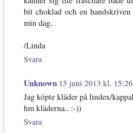
känner sig lite fräschare både u
bit choklad och en handskriven
min dag.
/Linda
Svara
Unknown
15 juni 2013 kl. 15:26
Jag köpte kläder på lindex/kappah
hm kläderna.. :-))
Svara