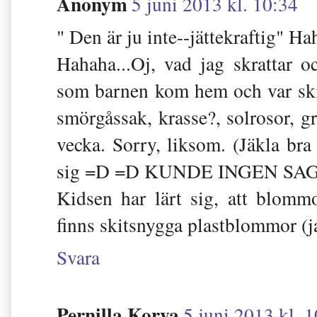
Anonym
5 juni 2013 kl. 10:34
" Den är ju inte--jättekraftig" Ha
Hahaha...Oj, vad jag skrattar o
som barnen kom hem och var sk
smörgåssak, krasse?, solrosor, 
vecka. Sorry, liksom. (Jäkla bra 
sig =D =D KUNDE INGEN SAGT
Kidsen har lärt sig, att blom
finns skitsnygga plastblommor (ja 
Svara
Pernilla Korva
5 juni 2013 kl. 