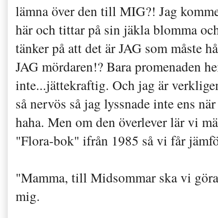
lämna över den till MIG?! Jag kommer
här och tittar på sin jäkla blomma oc
tänker på att det är JAG som måste hål
JAG mördaren!? Bara promenaden hem 
inte...jättekraftig. Och jag är verkli
så nervös så jag lyssnade inte ens när 
haha. Men om den överlever lär vi mä
"Flora-bok" ifrån 1985 så vi får jämfö
"Mamma, till Midsommar ska vi göra
mig.