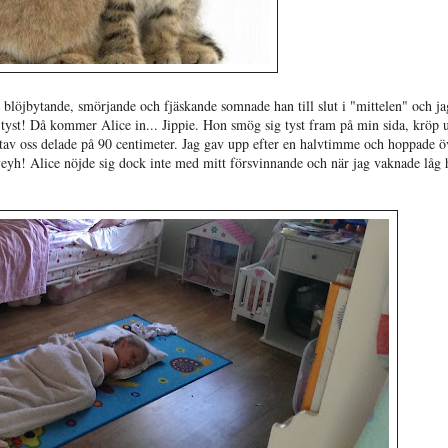
 blöjbytande, smörjande och fjäskande somnade han till slut i "mittelen" och ja
 tyst! Då kommer Alice in... Jippie. Hon smög sig tyst fram på min sida, kröp 
 utav oss delade på 90 centimeter. Jag gav upp efter en halvtimme och hoppade ö
 yeyh! Alice nöjde sig dock inte med mitt försvinnande och när jag vaknade låg