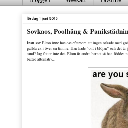
Bloggen
Meekatt
Favoriter
lördag 1 juni 2013
Sovkaos, Poolhäng & Panikstädnin
Inatt sov Elton inne hos oss eftersom att ingen orkade med gn
gallskrek i över en timme. Han hade "ont i blöjan" och det är j
sand? Jag fattar inte det. Elton är andra barnet så han föddes
bättre alternativ...