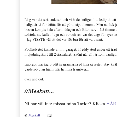
Idag var det strålande sol och vi hade äntligen lite ledig tid at
lediga är vi för trötta för att göra något hemma. Men nu fick
hos en kompis hela eftermiddagen och Elton sov i 2,5 timme så 
solstolarna, kaffe i lugn och ro och sen var det dags för ryc
- jag VISSTE väl att det var för bra för att vara sant.
Poolhelvetet kastade vi in i garaget, Freddy stod under ett tras
inbjudningskort till 2-årskalaset. Skönt när allt är som vanligt
Imorgon har jag bjudit in grannarna på fika så resten utav kvä
garderob utan hjälm här hemma framöver...
over and out.
//Meekatt...
Ni har väl inte missat mina Tavlor? Klicka
HÄR
©
Meekatt