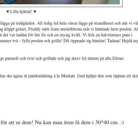
♥ Lilla hjärtat! ♥
t lägga på trädgården. All ledig tid hela våren läggs på strandhuset och när vi vä
 jag klippt gräset, Freddy satte fram utemöblerna och vi hämtade hem poolen. Al
det var laddat för lite fix och en mysig kväll. Vi fick en halvtimmes paus i
k nummer två - fylla poolen och grilla! DÅ öppnade sig himlen! Tadaaa! Hejdå m
igt parasoll och svor och grillade och jag skrev fel datum på alla Eltons
.
llen ska ägnas åt panikstädning á la Meekatt. Gud hjälpe den som öppnar ett skå
för att se dem! Nu kan man även få dem i 30*40 cm. :)