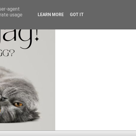
user-agent
erate usage
LEARN MORE
GOT IT