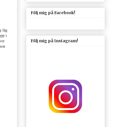
Följ mig på Facebook!
g låg
upp i
ver
Följ mig på Instagram!
 hon