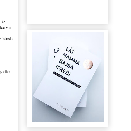
l är
ice var
yskänsla
p eller