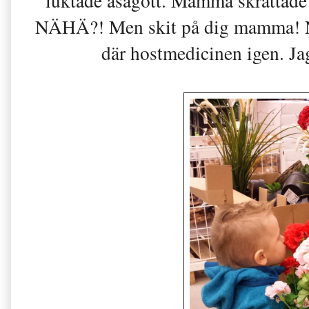
luktade asagott. Mamma skrattade å
NÄHÄ?! Men skit på dig mamma! Nu
där hostmedicinen igen. Jag