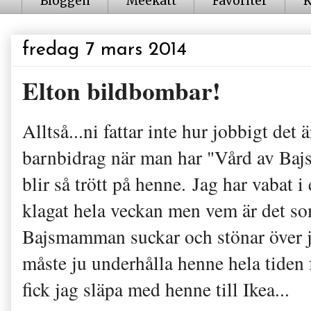
Bloggen
Meekatt
Favoriter
K
fredag 7 mars 2014
Elton bildbombar!
Alltså...ni fattar inte hur jobbigt d
barnbidrag när man har "Vård av Ba
blir så trött på henne. Jag har vabat
klagat hela veckan men vem är det so
Bajsmamman suckar och stönar över jo
måste ju underhålla henne hela tiden 
fick jag släpa med henne till Ikea...