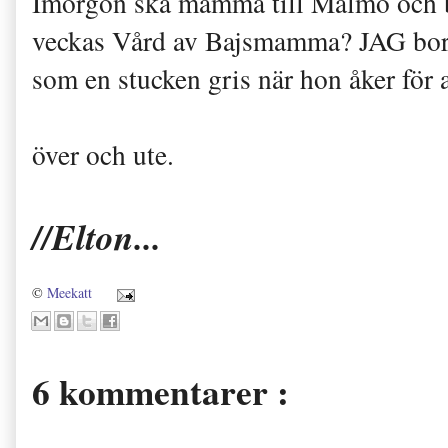
Imorgon ska mamma till Malmö och bo 
veckas Vård av Bajsmamma? JAG borde
som en stucken gris när hon åker för 
över och ute.
//Elton...
©
Meekatt
6 kommentarer :