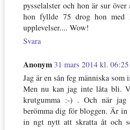
pysselalster och hon är sur öve
hon fyllde 75 drog hon med he
upplevelser.... Wow!
Svara
Anonym
31 mars 2014 kl. 06:25
Jag är en sån feg människa som 
Men nu kan jag inte låta bli. V
krutgumma :-) . Och när jag ä
berömma dig för bloggen. Är in 
in ngt nytt att skratta åt och