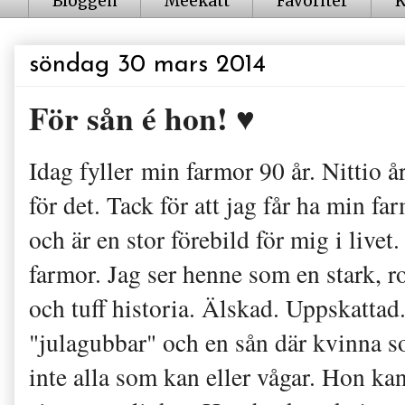
Bloggen
Meekatt
Favoriter
K
söndag 30 mars 2014
För sån é hon! ♥
Idag fyller min farmor 90 år. Nittio å
för det. Tack för att jag får ha min far
och är en stor förebild för mig i livet.
farmor. Jag ser henne som en stark, 
och tuff historia. Älskad. Uppskatt
"julagubbar" och en sån där kvinna s
inte alla som kan eller vågar. Hon kan