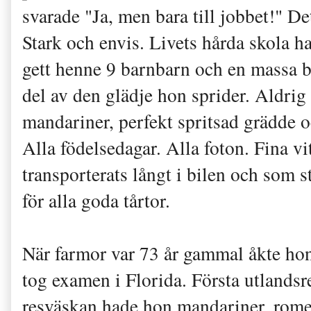
svarade "Ja, men bara till jobbet!" De
Stark och envis. Livets hårda skola h
gett henne 9 barnbarn och en massa b
del av den glädje hon sprider. Aldrig 
mandariner, perfekt spritsad grädde 
Alla födelsedagar. Alla foton. Fina v
transporterats långt i bilen och som s
för alla goda tårtor.
När farmor var 73 år gammal åkte ho
tog examen i Florida. Första utlandsr
resväskan hade hon mandariner, rome