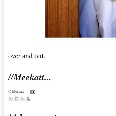
over and out.
//Meekatt...
©
Meekatt