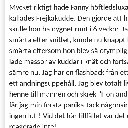
Mycket riktigt hade Fanny höftledslux
kallades Frejkakudde. Den gjorde att
skulle hon ha dygnet runt i 6 veckor. 
smärta efter snittet, kunde nu knappt 
smärta eftersom hon blev så otymplig
lade massor av kuddar i knät och fort
sämre nu. Jag har en flashback från ett 
ett andningsuppehåll. Jag blev totalt 
henne till mannen och skrek ”Hon anda
får jag min första panikattack någonsin
ingen luft! Vid det här tillfället var 
reagerade inte!