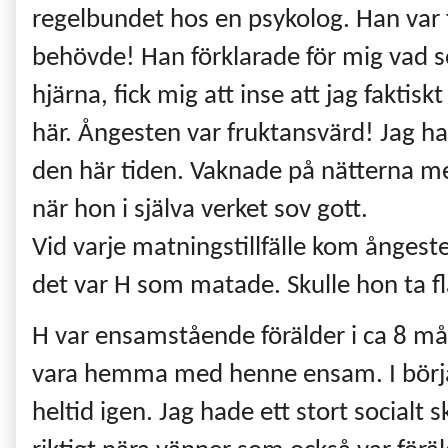
regelbundet hos en psykolog. Han var f
behövde! Han förklarade för mig vad s
hjärna, fick mig att inse att jag faktisk
här. Ångesten var fruktansvärd! Jag ha
den här tiden. Vaknade på nätterna me
när hon i själva verket sov gott.
Vid varje matningstillfälle kom ångest
det var H som matade. Skulle hon ta flas
H var ensamstående förälder i ca 8 må
vara hemma med henne ensam. I börj
heltid igen. Jag hade ett stort socia