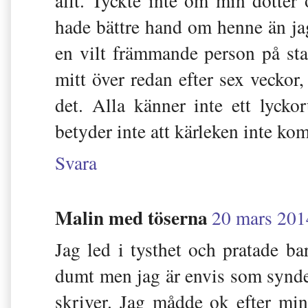
allt. Tyckte inte om min dotter
hade bättre hand om henne än jag
en vilt främmande person på st
mitt över redan efter sex veckor,
det. Alla känner inte ett lycko
betyder inte att kärleken inte kom
Svara
Malin med töserna
20 mars 201
Jag led i tysthet och pratade b
dumt men jag är envis som synde
skriver. Jag mådde ok efter min