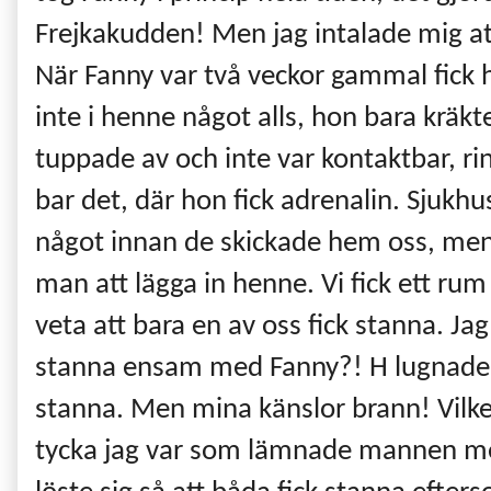
Frejkakudden! Men jag intalade mig att 
När Fanny var två veckor gammal fick hon
inte i henne något alls, hon bara kräktes
tuppade av och inte var kontaktbar, rin
bar det, där hon fick adrenalin. Sjukhu
något innan de skickade hem oss, men
man att lägga in henne. Vi fick ett ru
veta att bara en av oss fick stanna. Ja
stanna ensam med Fanny?! H lugnade m
stanna. Men mina känslor brann! Vil
tycka jag var som lämnade mannen me