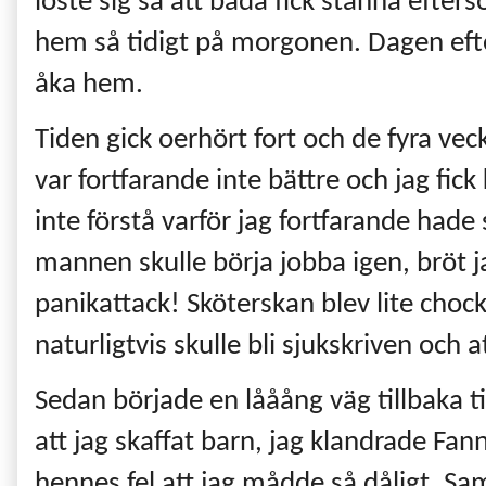
löste sig så att båda fick stanna efte
hem så tidigt på morgonen. Dagen efte
åka hem.
Tiden gick oerhört fort och de fyra vec
var fortfarande inte bättre och jag fi
inte förstå varför jag fortfarande hade
mannen skulle börja jobba igen, bröt j
panikattack! Sköterskan blev lite cho
naturligtvis skulle bli sjukskriven och
Sedan började en lååång väg tillbaka til
att jag skaffat barn, jag klandrade Fann
hennes fel att jag mådde så dåligt. Sam