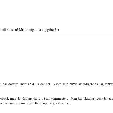
s till vinsten! Maila mig dina uppgifter! ♥
 när dottern snart är 4 :-) det har liksom inte blivit av tidigare så jag tänkte
Facebook men är väldans dålig på att kommentera. Men jag skrattar igenkännan
 du skriver om din mamma! Keep up the good work!