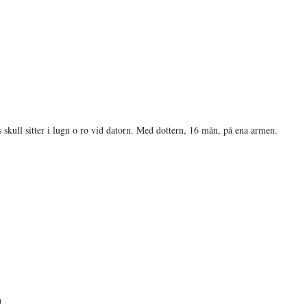
s skull sitter i lugn o ro vid datorn. Med dottern, 16 mån, på ena armen.
h