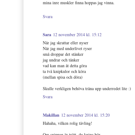
mina inre muskler finna hoppas jag vinna.
Svara
Sara
12 november 2014 kl. 15:12
När jag skrattar eller nyser
När jag med underlivet ryser
små droppar det stänker
jag undrar och tänker
vad kan man åt detta göra
ta två knipkulor och köra
(mellan spisa och döra)
Skulle verkligen behöva träna upp underredet lite :)
Svara
Makillan
12 november 2014 kl. 15:20
Hahaha, vilken rolig tävling!
Om snippan är trött, du knipa bör.