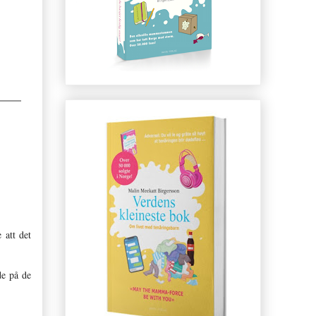
 att det
de på de