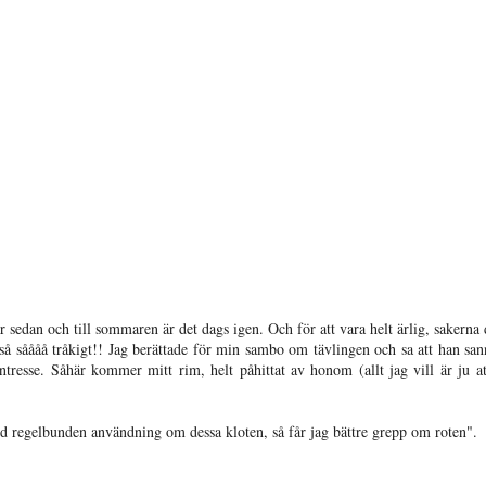
edan och till sommaren är det dags igen. Och för att vara helt ärlig, sakerna 
så såååå tråkigt!! Jag berättade för min sambo om tävlingen och sa att han san
ns intresse. Såhär kommer mitt rim, helt påhittat av honom (allt jag vill är ju a
Vid regelbunden användning om dessa kloten, så får jag bättre grepp om roten".