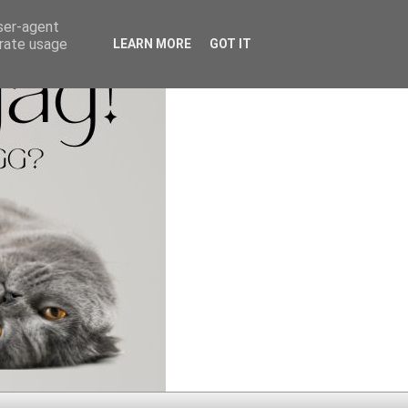
user-agent
erate usage
LEARN MORE
GOT IT