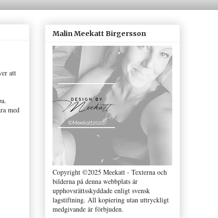
Malin Meekatt Birgersson
er att
pa.
vara med
Copyright ©2025 Meekatt - Texterna och
bilderna på denna webbplats är
upphovsrättsskyddade enligt svensk
lagstiftning. All kopiering utan uttryckligt
medgivande är förbjuden.