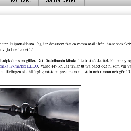
Kontakt
Samarbeten
va upp knipmusklerna. Jag har dessutom fått en massa mail ifrån läsare som skriv
 vi ju inte ha det! ;)
 Knipkulor som gäller. Det förstnämnda kändes lite trist så det fick bli snipgym
venska lyxmärket LELO
. Värde 449 kr. Jag tävlar ut två paket och ni som vill 
 att tävlingen ska bli laglig måste ni prestera med - så ta och rimma och gör 10