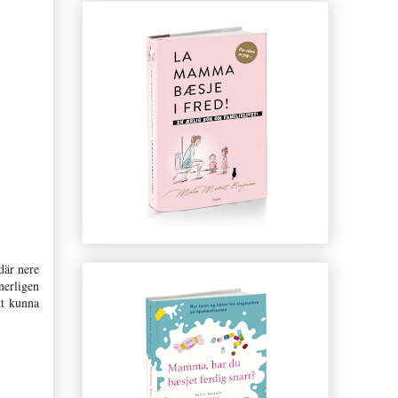
där nere
nerligen
tt kunna