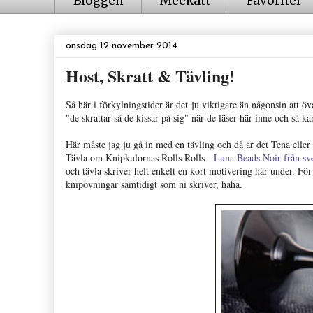
Bloggen
Meekatt
Favoriter
onsdag 12 november 2014
Host, Skratt & Tävling!
Så här i förkylningstider är det ju viktigare än någonsin att ö
"de skrattar så de kissar på sig" när de läser här inne och så kan
Här måste jag ju gå in med en tävling och då är det Tena eller
Tävla om Knipkulornas Rolls Rolls -
Luna Beads Noir från s
och tävla skriver helt enkelt en kort motivering här under. För
knipövningar samtidigt som ni skriver, haha.