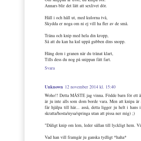
Annars blir det lätt att sexlivet dör.
Håll i och håll ut, med kulorna två,
Skydda er noga om ni ej vill ha fler av de små.
Träna och knip med hela din kropp,
Så att du kan ha kul uppå gubben dins snopp.
Häng dem i granen när du tränat klart,
Tills dess du nog på snippan fått fart.
Svara
Unknown
12 november 2014 kl. 15:40
Woho!! Detta MÅSTE jag vinna. Födde barn för ett år s
är ju inte alls som dom borde vara. Men att knipa är 
får hjälpa till här... asså, detta ligger ju helt i ha
skratta/hosta/nysa/springa utan att pissa ner mig) ;)
"Dåligt knip om lem, leder sällan till lyckligt hem. 
Vad han vill framgår ju ganska tydligt *haha*