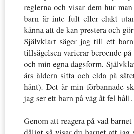
reglerna och visar dem hur man u
barn är inte fult eller elakt ut
känna att de kan prestera och gör
Självklart säger jag till ett ba
tillsägelsen varierar beroende på 
och min egna dagsform. Självklart 
års åldern sitta och elda på sät
hänt). Det är min förbannade sk
jag ser ett barn på väg åt fel hål
Genom att reagera på vad barnet 
dåligt så visar du barnet att ja