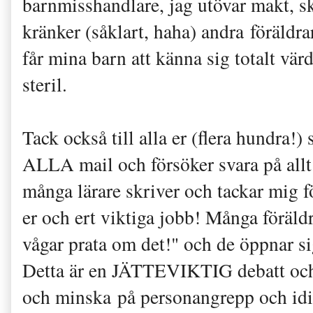
barnmisshandlare, jag utövar makt, 
kränker (såklart, haha) andra föräl
får mina barn att känna sig totalt värd
steril.
Tack också till alla er (flera hundra!
ALLA mail och försöker svara på allt
många lärare skriver och tackar mig fö
er och ert viktiga jobb! Många föräld
vågar prata om det!" och de öppnar si
Detta är en JÄTTEVIKTIG debatt och 
och minska på personangrepp och idiot