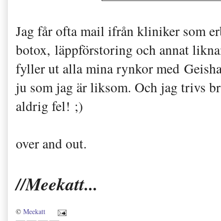
Jag får ofta mail ifrån kliniker som e
botox, läppförstoring och annat likna
fyller ut alla mina rynkor med Geisha
ju som jag är liksom. Och jag trivs b
aldrig fel! ;)
over and out.
//Meekatt...
©
Meekatt