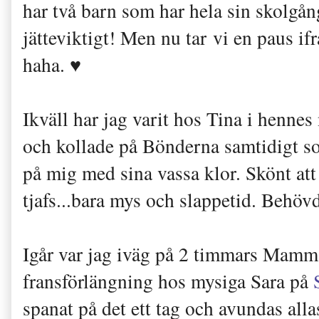
har två barn som har hela sin skolgång
jätteviktigt! Men nu tar vi en paus if
haha. ♥
Ikväll har jag varit hos Tina i henne
och kollade på Bönderna samtidigt s
på mig med sina vassa klor. Skönt att 
tjafs...bara mys och slappetid. Behövd
Igår var jag iväg på 2 timmars Mamma
fransförlängning hos mysiga Sara på
spanat på det ett tag och avundas allas