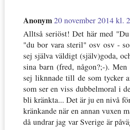
Anonym
20 november 2014 kl. 
Alltså seriöst! Det här med "Du 
"du bor vara steril" osv osv -
sej själva väldigt (själv)goda, och
sina barn (fred, någon?;-). Men 
sej liknnade till de som tycker 
som ser en viss dubbelmoral i de
bli kränkta... Det är ju en nivå f
kränkande när en annan vuxen mä
då undrar jag var Sverige är påväg