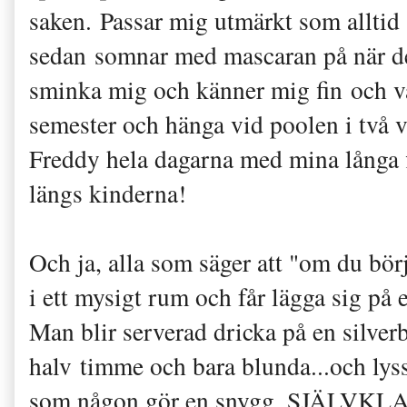
saken. Passar mig utmärkt som alltid
sedan somnar med mascaran på när de
sminka mig och känner mig fin och vak
semester och hänga vid poolen i två 
Freddy hela dagarna med mina långa f
längs kinderna!
Och ja, alla som säger att "om du bör
i ett mysigt rum och får lägga sig p
Man blir serverad dricka på en silver
halv timme och bara blunda...och ly
som någon gör en snygg. SJÄLVKLART